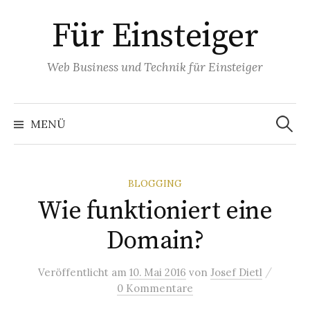
Springe
Für Einsteiger
zum
Inhalt
Web Business und Technik für Einsteiger
Suchen
nach:
MENÜ
BLOGGING
Wie funktioniert eine
Domain?
/
Veröffentlicht
am
10. Mai 2016
von
Josef Dietl
0 Kommentare